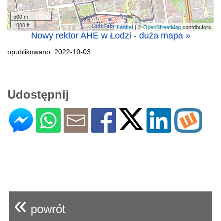
500 m
1000 ft
Leaflet
| ©
OpenStreetMap
contributors
Nowy rektor AHE w Łodzi - duża mapa »
opublikowano: 2022-10-03
Udostępnij
«
powrót