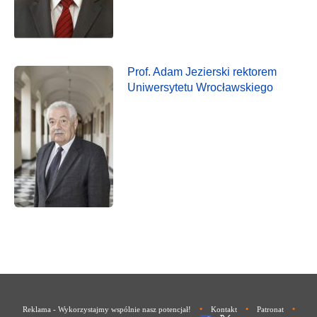
Prof. Adam Jezierski rektorem
Uniwersytetu Wrocławskiego
•
•
•
Reklama - Wykorzystajmy wspólnie nasz potencjał!
Kontakt
Patronat