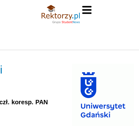
i
 czł. koresp. PAN