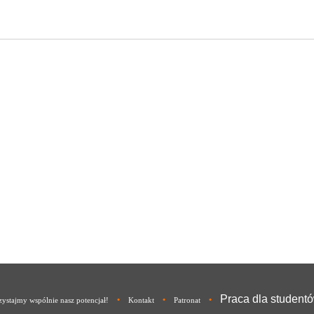
Praca dla student
•
•
•
ystajmy wspólnie nasz potencjał!
Kontakt
Patronat