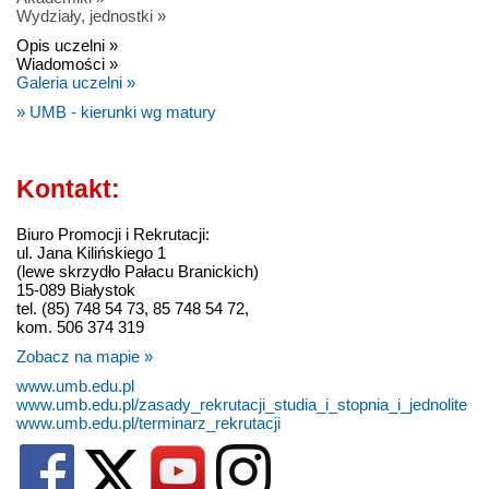
Wydziały, jednostki »
Opis uczelni »
Wiadomości »
Galeria uczelni »
» UMB - kierunki wg matury
Kontakt:
Biuro Promocji i Rekrutacji:
ul. Jana Kilińskiego 1
(lewe skrzydło Pałacu Branickich)
15-089 Białystok
tel. (85) 748 54 73, 85 748 54 72,
kom. 506 374 319
Zobacz na mapie »
www.umb.edu.pl
www.umb.edu.pl/zasady_rekrutacji_studia_i_stopnia_i_jednolite
www.umb.edu.pl/terminarz_rekrutacji