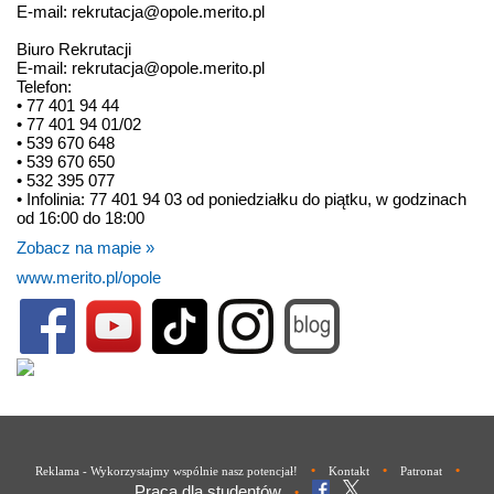
E-mail: rekrutacja@opole.merito.pl
Biuro Rekrutacji
E-mail: rekrutacja@opole.merito.pl
Telefon:
• 77 401 94 44
• 77 401 94 01/02
• 539 670 648
• 539 670 650
• 532 395 077
• Infolinia: 77 401 94 03 od poniedziałku do piątku, w godzinach
od 16:00 do 18:00
Zobacz na mapie »
www.merito.pl/opole
•
•
•
Reklama - Wykorzystajmy wspólnie nasz potencjał!
Kontakt
Patronat
Praca dla studentów
•