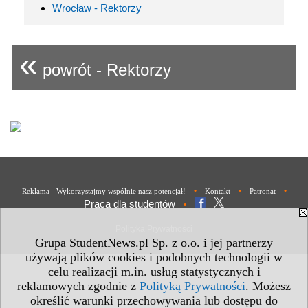
Wrocław - Rektorzy
«
powrót - Rektorzy
•
•
•
Reklama - Wykorzystajmy wspólnie nasz potencjał!
Kontakt
Patronat
Praca dla studentów
•
Polityka Prywatności
Grupa StudentNews.pl Sp. z o.o. i jej partnerzy
używają plików cookies i podobnych technologii w
celu realizacji m.in. usług statystycznych i
reklamowych zgodnie z
Polityką Prywatności
. Możesz
określić warunki przechowywania lub dostępu do