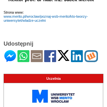
Strona www:
www.merito.pl/wroclaw/poznaj-wsb-merito/kto-tworzy-
uniwersytet/wladze-uczelni
Udostępnij
Uczelnia